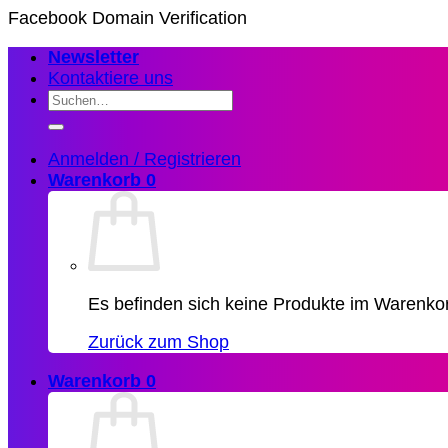
Zum
Facebook Domain Verification
Inhalt
Newsletter
springen
Kontaktiere uns
Suchen
nach:
Anmelden / Registrieren
Warenkorb
0
Es befinden sich keine Produkte im Warenko
Zurück zum Shop
Warenkorb
0