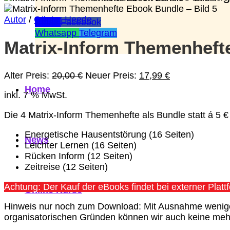
Autor
/
Günter Heede
Email
Facebook
Whatsapp
Telegram
Matrix-Inform Themenheft
Ursprünglicher
Aktueller
Alter Preis:
20,00
€
Neuer Preis:
17,99
€
Preis
Preis
Home
inkl. 7 % MwSt.
war:
ist:
20,00 €
17,99 €.
Die 4 Matrix-Inform Themenhefte als Bundle statt á 5 
Energetische Hausentstörung (16 Seiten)
News
Leichter Lernen (16 Seiten)
Rücken Inform (12 Seiten)
Zeitreise (12 Seiten)
Achtung: Der Kauf der eBooks findet bei externer Plat
Online Kurse
Hinweis nur noch zum Download: Mit Ausnahme wenigen
organisatorischen Gründen können wir auch keine mehr