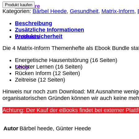
Produkt kaufen
Seminare
Kategorien:
Bärbel Heede
,
Gesundheit
,
Matrix-Inform
,
Beschreibung
Zusätzliche Informationen
Produktsicherheit
Webinare
Die 4 Matrix-Inform Themenhefte als Ebook Bundle stat
Energetische Hausentstörung (16 Seiten)
Leichter Lernen (16 Seiten)
Shop
Rücken Inform (12 Seiten)
Zeitreise (12 Seiten)
Hinweis nur noch zum Download: Mit Ausnahme wenigen
organisatorischen Gründen können wir auch keine meh
Achtung: Der Kauf der eBooks findet bei externer Plat
Autor
Bärbel heede, Günter Heede