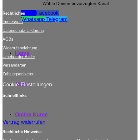
Wähle Deinen bevorzugten Kanal:
Email
Facebook
Rechtliches
Whatsapp
Telegram
Impressum
Datenschutz Erklärung
AGBs
Widerrufsbelehrung
Home
Urheber der Bilder
Versandarten
Zahlungsanbieter
News
Cookie-Einstellungen
Schnelllinks
Online Kurse
Vertrag widerrufen
Rechtliche Hinweise