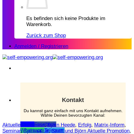
Es befinden sich keine Produkte im
Warenkorb.
Zurück zum Shop
Anmelden / Registrieren
Kontakt
Du kannst ganz einfach mit uns Kontakt aufnehmen.
Wähle Deinen bevorzugten Kanal:
Email
Facebook
Aktuelle Promotion
,
Björn Heede
,
Erfolg
,
Matrix-Inform
,
Whatsapp
Telegram
Seminar
,
Spiritualität
,
Steffi und Björn Aktuelle Promotion
,