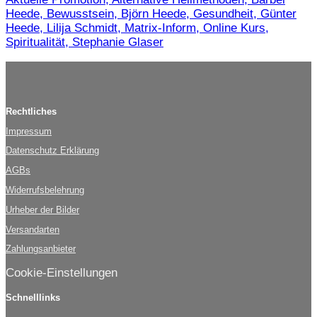
Heede, Bewusstsein, Björn Heede, Gesundheit, Günter
Heede, Lilija Schmidt, Matrix-Inform, Online Kurs,
Spiritualität, Stephanie Glaser
Rechtliches
Impressum
Datenschutz Erklärung
AGBs
Widerrufsbelehrung
Urheber der Bilder
Versandarten
Zahlungsanbieter
Cookie-Einstellungen
Schnelllinks