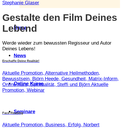
Stephanie Glaser
Gestalte den Film Deines
Lebend
Home
Werde wieder zum bewussten Regisseur und Autor
Deines Lebens!
News
Erschaffe Deine Realität!
Aktuelle Promotion, Alternative Heilmethoden,
Bewusstsein, Björn Heede, Gesundheit, Matrix-Inform,
Online Kurse
Online Kurs, Spiritualität, Steffi und Björn Aktuelle
Promotion, Webinar
Seminare
Face-Reading
Aktuelle Promotion, Business, Erfolg, Norbert