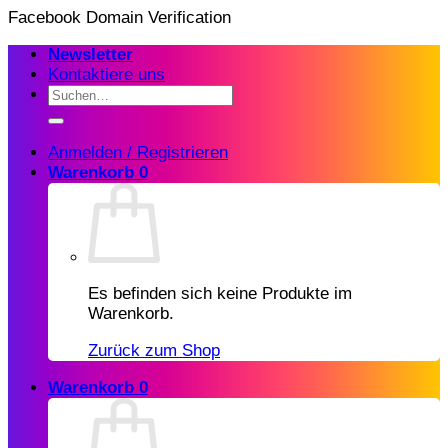
Zum
Facebook Domain Verification
Inhalt
Newsletter
springen
Kontaktiere uns
Suchen
nach:
Anmelden / Registrieren
Warenkorb
0
Es befinden sich keine Produkte im
Warenkorb.
Zurück zum Shop
Warenkorb
0