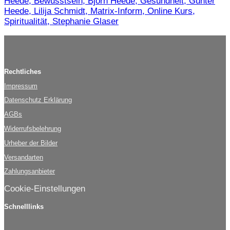
Heede, Bewusstsein, Björn Heede, Gesundheit, Günter
Heede, Lilija Schmidt, Matrix-Inform, Online Kurs,
Spiritualität, Stephanie Glaser
Rechtliches
Impressum
Datenschutz Erklärung
AGBs
Widerrufsbelehrung
Urheber der Bilder
Versandarten
Zahlungsanbieter
Cookie-Einstellungen
Schnelllinks