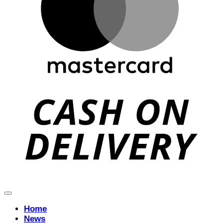
D
Home
News