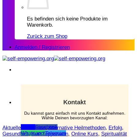
Es befinden sich keine Produkte im
Warenkorb.
Zurück zum Shop
Anmelden / Registrieren
Kontakt
Du kannst ganz einfach mit uns Kontakt aufnehmen.
Wähle Deinen bevorzugten Kanal:
Email
Facebook
Aktuelle Promotion
,
Alternative Heilmethoden
,
Erfolg
,
Whatsapp
Telegram
Gesundheit
,
Kurt Tepperwein
,
Online Kurs
,
Spiritualität