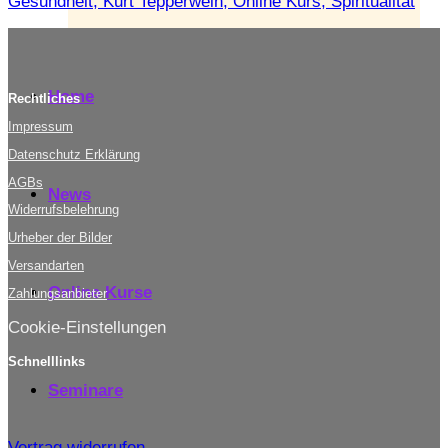
Gesundheit, Kurt Tepperwein, Online Kurs, Spiritualität
Home
Rechtliches
Impressum
Datenschutz Erklärung
AGBs
News
Widerrufsbelehrung
Urheber der Bilder
Versandarten
Online Kurse
Zahlungsanbieter
Cookie-Einstellungen
Schnelllinks
Seminare
Vertrag widerrufen