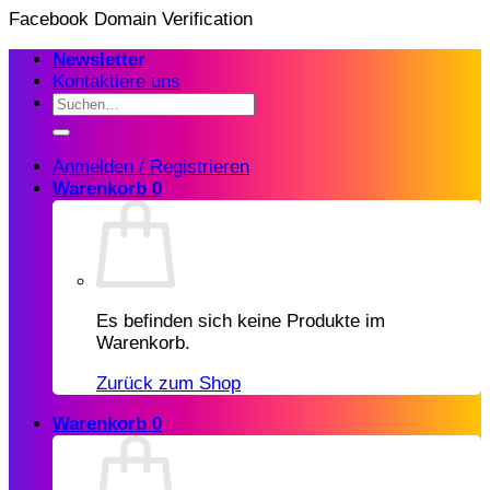
Zum
Facebook Domain Verification
Inhalt
Newsletter
springen
Kontaktiere uns
Suchen
nach:
Anmelden / Registrieren
Warenkorb
0
Es befinden sich keine Produkte im
Warenkorb.
Zurück zum Shop
Warenkorb
0