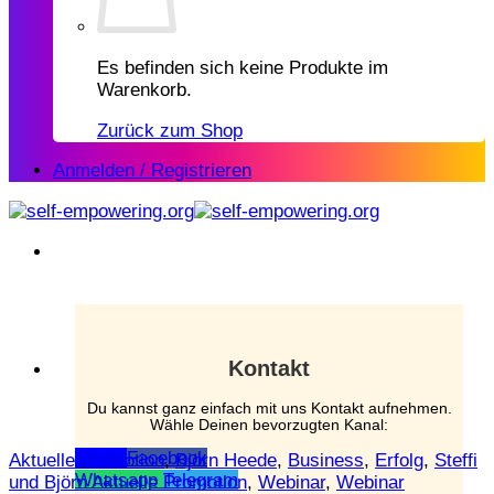
Es befinden sich keine Produkte im
Warenkorb.
Zurück zum Shop
Anmelden / Registrieren
Kontakt
Du kannst ganz einfach mit uns Kontakt aufnehmen.
Wähle Deinen bevorzugten Kanal:
Email
Facebook
Aktuelle Promotion
,
Björn Heede
,
Business
,
Erfolg
,
Steffi
Whatsapp
Telegram
und Björn Aktuelle Promotion
,
Webinar
,
Webinar