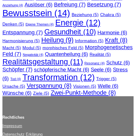
Befreiung
(7)
Besetzung
(7)
Auslöser
(6)
Anziehung
(4)
Bewusstsein
(14)
Beziehung
(5)
Chakra
(5)
Energie
(12)
Denken
(5)
Eigene Themen
(4)
Gesundheit
(10)
Entspannung
(7)
Harmonie
(6)
Heilung
(9)
Kraft
(8)
Harmonisierung
(5)
Information
(5)
Morphogenetisches
Macht
(5)
Modul
(5)
morphisches Feld
(5)
Feld
(7)
Quantenheilung
(6)
Realität
(5)
Negativität
(4)
Realitätsgestaltung
(11)
Schutz
(6)
Resonanz
(4)
Schöpfer
(7)
schöpferische Macht
(6)
Seele
(6)
Stress
Transformation
(12)
(6)
Trigger
(5)
Tod
(4)
Verspannung
(8)
Welle
(6)
Ursache
(5)
Visionen
(5)
Zwei-Punkt-Methode
(8)
Wünsche
(6)
Ziele
(5)
Rechtliches
Impressum
Datenschutz Erklärung