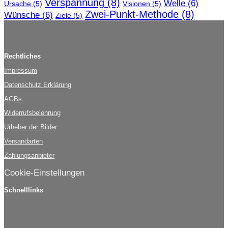
Verspannung
(8)
Welle
(6)
Ursache
(5)
Visionen
(5)
Zwei-Punkt-Methode
(8)
Wünsche
(6)
Ziele
(5)
Rechtliches
Impressum
Datenschutz Erklärung
AGBs
Widerrufsbelehrung
Urheber der Bilder
Versandarten
Zahlungsanbieter
Cookie-Einstellungen
Schnelllinks