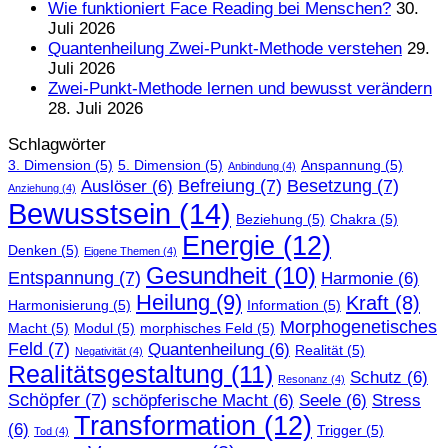
Wie funktioniert Face Reading bei Menschen?
30.
Juli 2026
Quantenheilung Zwei-Punkt-Methode verstehen
29.
Juli 2026
Zwei-Punkt-Methode lernen und bewusst verändern
28. Juli 2026
Schlagwörter
3. Dimension
(5)
5. Dimension
(5)
Anspannung
(5)
Anbindung
(4)
Befreiung
(7)
Besetzung
(7)
Auslöser
(6)
Anziehung
(4)
Bewusstsein
(14)
Beziehung
(5)
Chakra
(5)
Energie
(12)
Denken
(5)
Eigene Themen
(4)
Gesundheit
(10)
Entspannung
(7)
Harmonie
(6)
Heilung
(9)
Kraft
(8)
Harmonisierung
(5)
Information
(5)
Morphogenetisches
Macht
(5)
Modul
(5)
morphisches Feld
(5)
Feld
(7)
Quantenheilung
(6)
Realität
(5)
Negativität
(4)
Realitätsgestaltung
(11)
Schutz
(6)
Resonanz
(4)
Schöpfer
(7)
schöpferische Macht
(6)
Seele
(6)
Stress
Transformation
(12)
(6)
Trigger
(5)
Tod
(4)