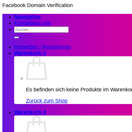
Zum
Facebook Domain Verification
Inhalt
Newsletter
springen
Kontaktiere uns
Suchen
nach:
Anmelden / Registrieren
Warenkorb
0
Es befinden sich keine Produkte im Warenko
Zurück zum Shop
Warenkorb
0