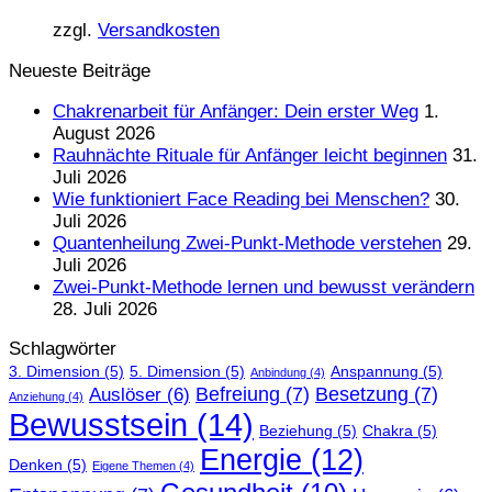
zzgl.
Versandkosten
Neueste Beiträge
Chakrenarbeit für Anfänger: Dein erster Weg
1.
August 2026
Rauhnächte Rituale für Anfänger leicht beginnen
31.
Juli 2026
Wie funktioniert Face Reading bei Menschen?
30.
Juli 2026
Quantenheilung Zwei-Punkt-Methode verstehen
29.
Juli 2026
Zwei-Punkt-Methode lernen und bewusst verändern
28. Juli 2026
Schlagwörter
3. Dimension
(5)
5. Dimension
(5)
Anspannung
(5)
Anbindung
(4)
Befreiung
(7)
Besetzung
(7)
Auslöser
(6)
Anziehung
(4)
Bewusstsein
(14)
Beziehung
(5)
Chakra
(5)
Energie
(12)
Denken
(5)
Eigene Themen
(4)