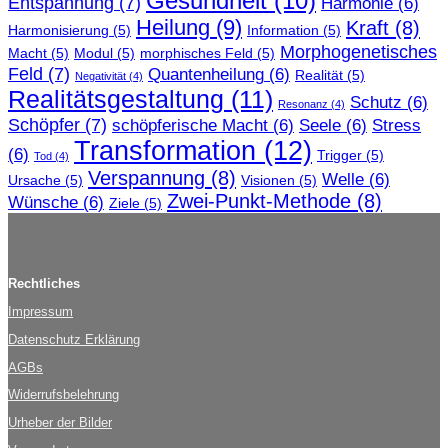
Gesundheit
(10)
Entspannung
(7)
Harmonie
(6)
Heilung
(9)
Kraft
(8)
Harmonisierung
(5)
Information
(5)
Morphogenetisches
Macht
(5)
Modul
(5)
morphisches Feld
(5)
Feld
(7)
Quantenheilung
(6)
Realität
(5)
Negativität
(4)
Realitätsgestaltung
(11)
Schutz
(6)
Resonanz
(4)
Schöpfer
(7)
schöpferische Macht
(6)
Seele
(6)
Stress
Transformation
(12)
(6)
Trigger
(5)
Tod
(4)
Verspannung
(8)
Welle
(6)
Ursache
(5)
Visionen
(5)
Zwei-Punkt-Methode
(8)
Wünsche
(6)
Ziele
(5)
Rechtliches
Impressum
Datenschutz Erklärung
AGBs
Widerrufsbelehrung
Urheber der Bilder