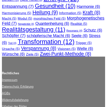
Gesundheit
(10)
Entspannung
(7)
Harmonie
(6)
Heilung
(9)
Kraft
(8)
Harmonisierung
(5)
Information
(5)
Morphogenetisches
Macht
(5)
Modul
(5)
morphisches Feld
(5)
Feld
(7)
Quantenheilung
(6)
Realität
(5)
Negativität
(4)
Realitätsgestaltung
(11)
Schutz
(6)
Resonanz
(4)
Schöpfer
(7)
schöpferische Macht
(6)
Seele
(6)
Stress
Transformation
(12)
(6)
Trigger
(5)
Tod
(4)
Verspannung
(8)
Welle
(6)
Ursache
(5)
Visionen
(5)
Zwei-Punkt-Methode
(8)
Wünsche
(6)
Ziele
(5)
Rechtliches
Impressum
Datenschutz Erklärung
AGBs
Widerrufsbelehrung
Urheber der Bilder