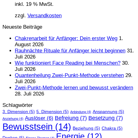
inkl. 19 % MwSt.
zzgl.
Versandkosten
Neueste Beiträge
Chakrenarbeit für Anfänger: Dein erster Weg
1.
August 2026
Rauhnächte Rituale für Anfänger leicht beginnen
31.
Juli 2026
Wie funktioniert Face Reading bei Menschen?
30.
Juli 2026
Quantenheilung Zwei-Punkt-Methode verstehen
29.
Juli 2026
Zwei-Punkt-Methode lernen und bewusst verändern
28. Juli 2026
Schlagwörter
3. Dimension
(5)
5. Dimension
(5)
Anspannung
(5)
Anbindung
(4)
Befreiung
(7)
Besetzung
(7)
Auslöser
(6)
Anziehung
(4)
Bewusstsein
(14)
Beziehung
(5)
Chakra
(5)
Energie
(12)
Denken
(5)
Eigene Themen
(4)