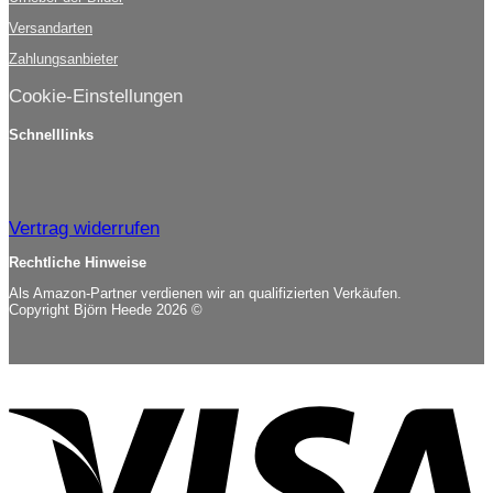
Versandarten
Zahlungsanbieter
Cookie-Einstellungen
Schnelllinks
Vertrag widerrufen
Rechtliche Hinweise
Als Amazon-Partner verdienen wir an qualifizierten Verkäufen.
Copyright Björn Heede 2026 ©
V