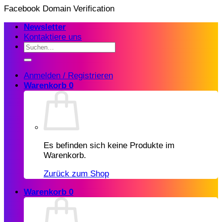
Zum
Facebook Domain Verification
Inhalt
Newsletter
springen
Kontaktiere uns
Suchen
nach:
Anmelden / Registrieren
Warenkorb
0
Es befinden sich keine Produkte im
Warenkorb.
Zurück zum Shop
Warenkorb
0