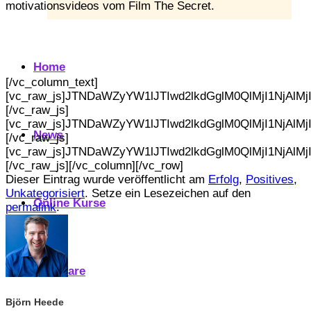
motivationsvideos vom Film The Secret.
Home
[/vc_column_text]
[vc_raw_js]JTNDaWZyYW1lJTIwd2lkdGglM0QlMjI1Nj
[/vc_raw_js]
[vc_raw_js]JTNDaWZyYW1lJTIwd2lkdGglM0QlMjI1Nj
News
[/vc_raw_js]
[vc_raw_js]JTNDaWZyYW1lJTIwd2lkdGglM0QlMjI1Nj
[/vc_raw_js][/vc_column][/vc_row]
Dieser Eintrag wurde veröffentlicht am
Erfolg
,
Positives
,
Unkategorisiert
. Setze ein Lesezeichen auf den
Online Kurse
permalink
.
Seminare
Björn Heede