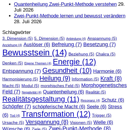
Quantenheilung Zwei-Punkt-Methode verstehen
29.
Juli 2026
Zwei-Punkt-Methode lernen und bewusst verändern
28. Juli 2026
Schlagwörter
3. Dimension
(5)
5. Dimension
(5)
Anspannung
(5)
Anbindung
(4)
Befreiung
(7)
Besetzung
(7)
Auslöser
(6)
Anziehung
(4)
Bewusstsein
(14)
Beziehung
(5)
Chakra
(5)
Energie
(12)
Denken
(5)
Eigene Themen
(4)
Gesundheit
(10)
Entspannung
(7)
Harmonie
(6)
Heilung
(9)
Kraft
(8)
Harmonisierung
(5)
Information
(5)
Morphogenetisches
Macht
(5)
Modul
(5)
morphisches Feld
(5)
Feld
(7)
Quantenheilung
(6)
Realität
(5)
Negativität
(4)
Realitätsgestaltung
(11)
Schutz
(6)
Resonanz
(4)
Schöpfer
(7)
schöpferische Macht
(6)
Seele
(6)
Stress
Transformation
(12)
(6)
Trigger
(5)
Tod
(4)
Verspannung
(8)
Welle
(6)
Ursache
(5)
Visionen
(5)
Zwei-Punkt-Methode
(8)
Wünsche
(6)
Ziele
(5)