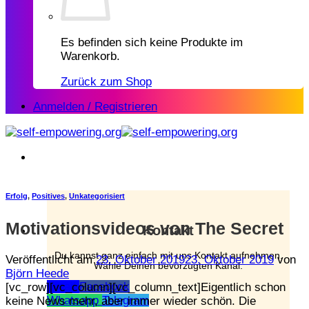
Es befinden sich keine Produkte im
Warenkorb.
Zurück zum Shop
Anmelden / Registrieren
Erfolg
,
Positives
,
Unkategorisiert
Motivationsvideos von The Secret
Kontakt
Du kannst ganz einfach mit uns Kontakt aufnehmen.
Veröffentlicht am
23. Oktober 2019
23. Oktober 2019
von
Wähle Deinen bevorzugten Kanal:
Björn Heede
Email
Facebook
[vc_row][vc_column][vc_column_text]Eigentlich schon
Whatsapp
Telegram
keine News mehr, aber immer wieder schön. Die