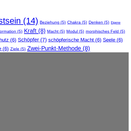
tsein
(14)
Beziehung
(5)
Chakra
(5)
Denken
(5)
Eigene
Kraft
(8)
formation
(5)
Macht
(5)
Modul
(5)
morphisches Feld
(5)
Schöpfer
(7)
hutz
(6)
schöpferische Macht
(6)
Seele
(6)
Zwei-Punkt-Methode
(8)
e
(6)
Ziele
(5)