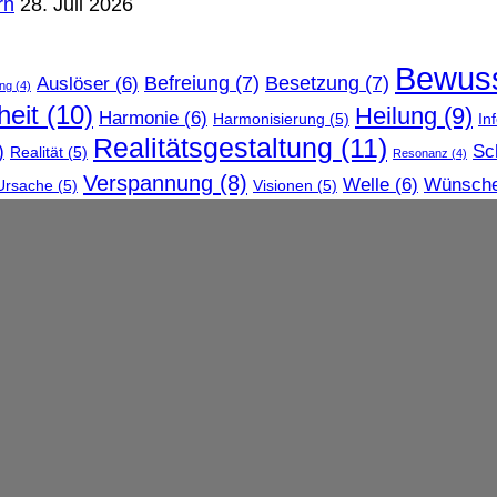
rn
28. Juli 2026
Bewuss
Befreiung
(7)
Besetzung
(7)
Auslöser
(6)
ng
(4)
eit
(10)
Heilung
(9)
Harmonie
(6)
Harmonisierung
(5)
In
Realitätsgestaltung
(11)
)
Sc
Realität
(5)
Resonanz
(4)
Verspannung
(8)
Welle
(6)
Wünsch
Ursache
(5)
Visionen
(5)