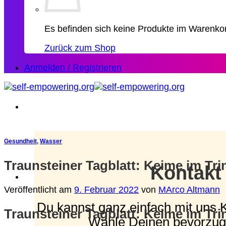
Es befinden sich keine Produkte im Warenko
Zurück zum Shop
Anmelden / Registrieren
Gesundheit
,
Wasser
Traunsteiner Tagblatt: Keime im Tr
Kontakt
Veröffentlicht am
9. Februar 2022
von
MArco Altmann
Du kannst ganz einfach mit uns 
Traunsteiner Tagblatt: Keime im Tr
Wähle Deinen bevorzug