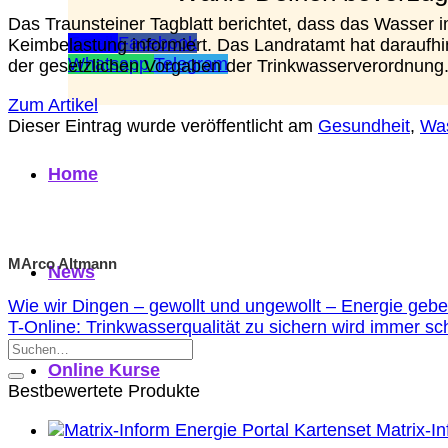
Das Traunsteiner Tagblatt berichtet, dass das Wasser 
Email
Facebook
Keimbelastung informiert. Das Landratamt hat daraufh
Whatsapp
Telegram
der gesetzlichen Vorgaben der Trinkwasserverordnung
Zum Artikel
Dieser Eintrag wurde veröffentlicht am
Gesundheit
,
Wa
Home
MArco Altmann
News
Wie wir Dingen – gewollt und ungewollt – Energie geb
T-Online: Trinkwasserqualität zu sichern wird immer sc
Online Kurse
Bestbewertete Produkte
Matrix-I