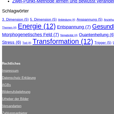
Zwei-Punkt-Methode lernen und bewusst verände
Schlagwörter
3. Dimension
(5)
5. Dimension
(5)
Anspannung
(5)
Anbindung
(4)
Anziehu
Energie
(12)
Gesundh
Entspannung
(7)
Themen
(4)
Morphogenetisches Feld
(7)
Quantenheilung
(6
Negativität
(4)
Transformation
(12)
Stress
(6)
Trigger
(5)
Tod
(4)
Rechtliches
Impressum
Datenschutz Erklärung
AGBs
Widerrufsbelehrung
Urheber der Bilder
Versandarten
Zahlungsanbieter